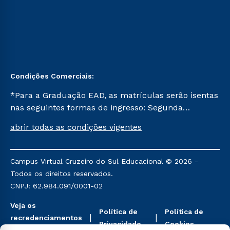
Condições Comerciais:
*Para a Graduação EAD, as matrículas serão isentas
nas seguintes formas de ingresso: Segunda
Graduação, Segunda Graduação 2.0 e Transferência.
abrir todas as condições vigentes
Já para as demais, a taxa de matrícula será de R$
49. *Para a Pós-graduação EAD, as ofertas
mencionadas são referentes aos cursos: Ensino
Campus Virtual Cruzeiro do Sul Educacional © 2026 -
Religioso, Geografia para a Docência e Metodologia
Todos os direitos reservados.
do Ensino de História: Questões Atuais.
CNPJ: 62.984.091/0001-02
Veja os
Política de
Política de
recredenciamentos
Privacidade
Cookies