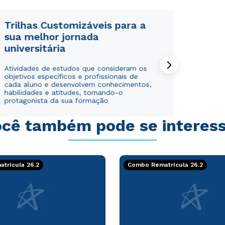
Trilhas Customizáveis para a
sua melhor jornada
universitária
Rápido e fácil
Rápido e fácil
Atividades de estudos que consideram os
WhatsApp
WhatsApp
objetivos específicos e profissionais de
ou
ou
cada aluno e desenvolvem conhecimentos,
habilidades e atitudes, tornando-o
protagonista da sua formação
cê também pode se interes
Estou de acordo com a
Estou de acordo com a
Política de Privacidade.
Política de Privacidade.
e
e
trícula 26.2
Combo Rematrícula 26.2
autorizo que meus dados sejam utilizados para o
autorizo que meus dados sejam utilizados para o
envio de conteúdos da Cruzeiro do Sul.
envio de conteúdos da Cruzeiro do Sul.