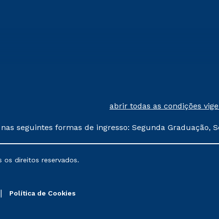
abrir todas as condições vig
 nas seguintes formas de ingresso: Segunda Graduação, S
comerciais oferecidos serão
 os direitos reservados.
nais poderão sofrer alterações nos períodos de rematríc
Política de Cookies