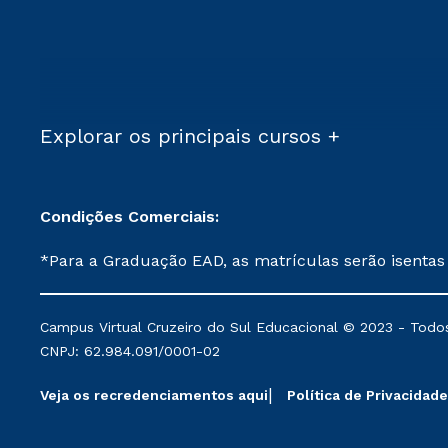
Explorar os principais cursos +
Condições Comerciais:
*Para a Graduação EAD, as matrículas serão isentas
demais, a taxa de matrícula será de R$ 49. *Para a Pós-graduação EAD, as ofertas mencionadas são referentes aos cursos: Ensino Religioso, Geografia para a
Docência e Metodologia do Ensino de História: Questões Atuais. **Semipresencial é um formato do Ensino a Distância. **Descontos 
Campus Virtual Cruzeiro do Sul Educacional © 2023 - Todos
mantidos conforme negociação. Descontos institucio
CNPJ: 62.984.091/0001-02
serviços.
Veja os recredenciamentos aqui
Política de Privacidade