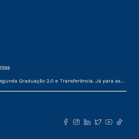
entes
egunda Graduação 2.0 e Transferência. Já para as
ula conforme exposto no contrato de prestação de