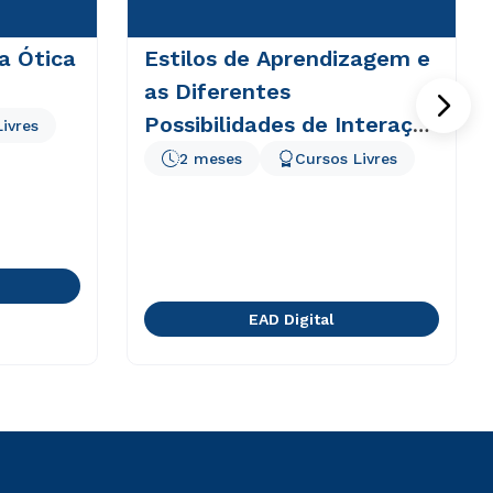
 a Ótica
Estilos de Aprendizagem e
as Diferentes
Possibilidades de Interação
ivres
em EAD
2 meses
Cursos Livres
EAD Digital