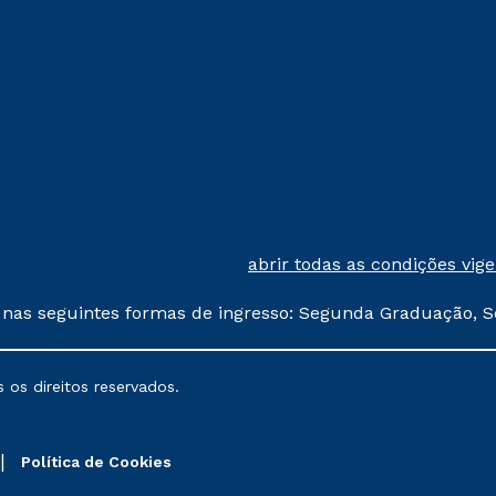
abrir todas as condições vig
 nas seguintes formas de ingresso: Segunda Graduação, S
comerciais oferecidos serão
 os direitos reservados.
nais poderão sofrer alterações nos períodos de rematríc
Política de Cookies