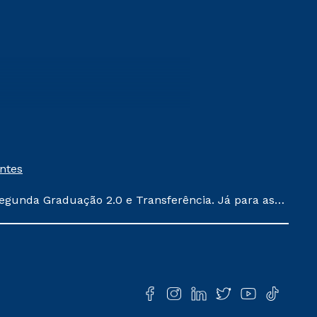
entes
egunda Graduação 2.0 e Transferência. Já para as
ula conforme exposto no contrato de prestação de