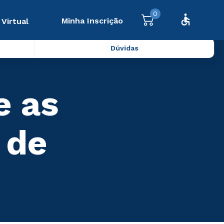
0
Minha Inscrição
 Virtual
Dúvidas
e as
 de