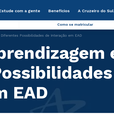
Estude com a gente
Benefícios
A Cruzeiro do Sul
Como se matricular
 Diferentes Possibilidades de Interação em EAD
Aprendizagem 
ossibilidades
em EAD