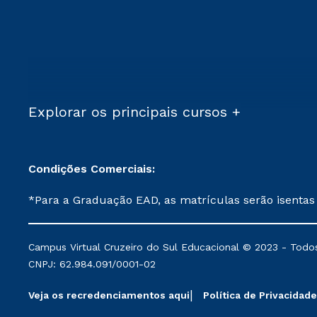
Explorar os principais cursos +
Condições Comerciais:
*Para a Graduação EAD, as matrículas serão isentas
demais, a taxa de matrícula será de R$ 49. *Para a Pós-graduação EAD, as ofertas mencionadas são referentes aos cursos: Ensino Religioso, Geografia para a
Docência e Metodologia do Ensino de História: Questões Atuais. **Semipresencial é um formato do Ensino a Distância. **Descontos 
Campus Virtual Cruzeiro do Sul Educacional © 2023 - Todos
mantidos conforme negociação. Descontos institucio
CNPJ: 62.984.091/0001-02
serviços.
Veja os recredenciamentos aqui
Política de Privacidade