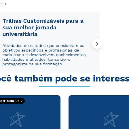
ria.
Trilhas Customizáveis para a
sua melhor jornada
universitária
Rápido e fácil
Rápido e fácil
WhatsApp
WhatsApp
Atividades de estudos que consideram os
objetivos específicos e profissionais de
ou
ou
cada aluno e desenvolvem conhecimentos,
habilidades e atitudes, tornando-o
protagonista da sua formação
cê também pode se interes
Estou de acordo com a
Estou de acordo com a
Política de Privacidade.
Política de Privacidade.
e
e
trícula 26.2
autorizo que meus dados sejam utilizados para o
autorizo que meus dados sejam utilizados para o
envio de conteúdos da Cruzeiro do Sul.
envio de conteúdos da Cruzeiro do Sul.