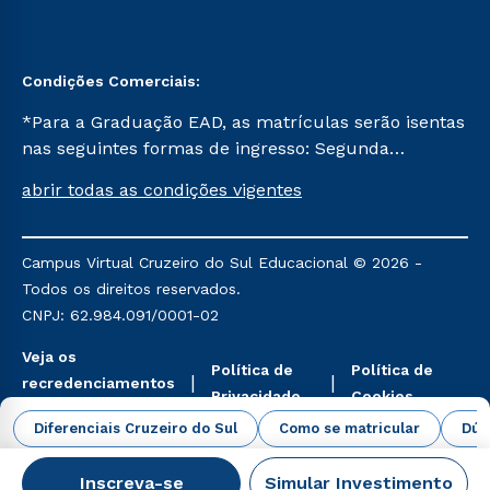
Condições Comerciais:
*Para a Graduação EAD, as matrículas serão isentas
nas seguintes formas de ingresso: Segunda
Graduação, Segunda Graduação 2.0 e Transferência.
abrir todas as condições vigentes
Já para as demais, a taxa de matrícula será de R$
49. *Para a Pós-graduação EAD, as ofertas
mencionadas são referentes aos cursos: Ensino
Campus Virtual Cruzeiro do Sul Educacional © 2026 -
Religioso, Geografia para a Docência e Metodologia
Todos os direitos reservados.
do Ensino de História: Questões Atuais.
CNPJ: 62.984.091/0001-02
Veja os
Política de
Política de
recredenciamentos
Privacidade
Cookies
aqui
Diferenciais Cruzeiro do Sul
Como se matricular
Dúv
Inscreva-se
Simular Investimento