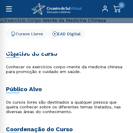
0
Cursos Livres
EAD Digital
Cursos Livres
Saúde
Exercício Corpo-Mente da Medicina Chinesa
Exercício Corpo-Mente
Objetivo do curso
da Medicina Chinesa
Conhecer os exercícios corpo-mente da medicina chinesa
para promoção e cuidado em saúde.
Público Alvo
Os cursos livres são destinados a qualquer pessoa que
queira conhecer sobre os diferentes temas tratados, nas
diversas áreas do conhecimento.
Coordenação do Curso