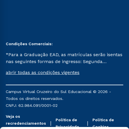
Condições Comerciais:
*Para a Graduação EAD, as matrículas serão isentas
nas seguintes formas de ingresso: Segunda
Graduação, Segunda Graduação 2.0 e Transferência.
abrir todas as condições vigentes
Já para as demais, a taxa de matrícula será de R$
49. *Para a Pós-graduação EAD, as ofertas
mencionadas são referentes aos cursos: Ensino
Campus Virtual Cruzeiro do Sul Educacional © 2026 -
Religioso, Geografia para a Docência e Metodologia
Todos os direitos reservados.
do Ensino de História: Questões Atuais.
CNPJ: 62.984.091/0001-02
Veja os
Política de
Política de
recredenciamentos
Privacidade
Cookies