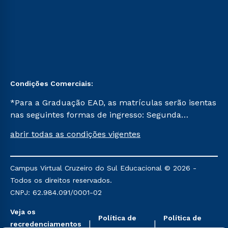
Condições Comerciais:
*Para a Graduação EAD, as matrículas serão isentas
nas seguintes formas de ingresso: Segunda
Graduação, Segunda Graduação 2.0 e Transferência.
abrir todas as condições vigentes
Já para as demais, a taxa de matrícula será de R$
49. *Para a Pós-graduação EAD, as ofertas
mencionadas são referentes aos cursos: Ensino
Campus Virtual Cruzeiro do Sul Educacional © 2026 -
Religioso, Geografia para a Docência e Metodologia
Todos os direitos reservados.
do Ensino de História: Questões Atuais.
CNPJ: 62.984.091/0001-02
Veja os
Política de
Política de
recredenciamentos