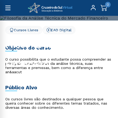
0
Cursos Livres
EAD Digital
Cursos Livres
Gestão e Negócios
Filosofia da Análise Técnica do Mercado Financeiro
Filosofia da Análise
Objetivo do curso
Técnica do Mercado
O curso possibilita que o estudante possa compreender as
Financeiro
principais características da análise técnica, suas
ferramentas e premissas, bem como a diferença entre
an&aacut
Público Alvo
Os cursos livres são destinados a qualquer pessoa que
queira conhecer sobre os diferentes temas tratados, nas
diversas áreas do conhecimento.