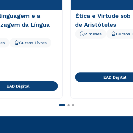
linguagem e a
Ética e Virtude sob
izagem da Língua
de Aristóteles
2 meses
Cursos L
es
Cursos Livres
EAD Digital
EAD Digital