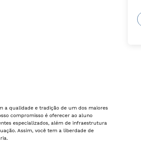
om a qualidade e tradição de um dos maiores
Nosso compromisso é oferecer ao aluno
tes especializados, além de infraestrutura
uação. Assim, você tem a liberdade de
ria.
Rápido e fácil
Rápido e fácil