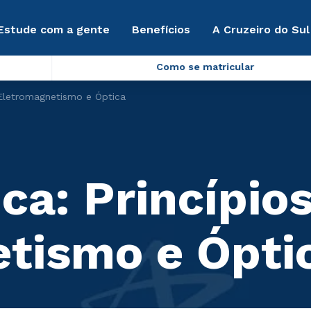
Estude com a gente
Benefícios
A Cruzeiro do Sul
Como se matricular
e Eletromagnetismo e Óptica
ica: Princípio
tismo e Ópti