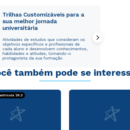
WhatsApp
WhatsApp
ou
ou
Trilhas Customizáveis para a
sua melhor jornada
universitária
Atividades de estudos que consideram os
objetivos específicos e profissionais de
cada aluno e desenvolvem conhecimentos,
habilidades e atitudes, tornando-o
Estou de acordo com a
Estou de acordo com a
Política de Privacidade.
Política de Privacidade.
e
e
protagonista da sua formação
autorizo que meus dados sejam utilizados para o
autorizo que meus dados sejam utilizados para o
envio de conteúdos da Cruzeiro do Sul.
envio de conteúdos da Cruzeiro do Sul.
cê também pode se interes
trícula 26.2