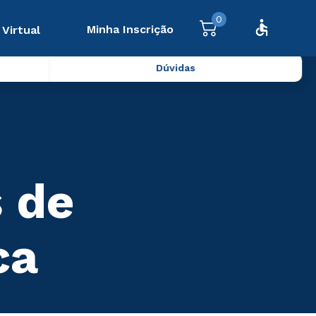
0
Minha Inscrição
 Virtual
Dúvidas
s de
ca