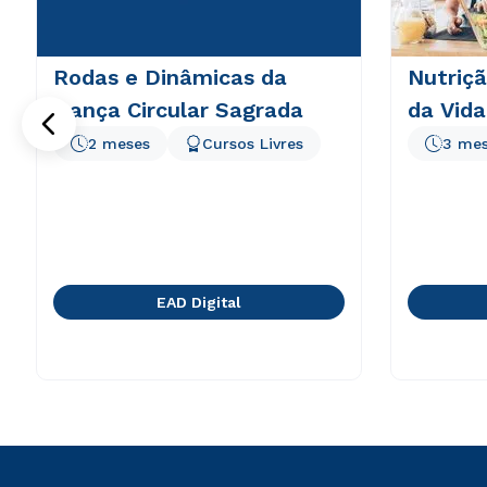
Rodas e Dinâmicas da
Nutriçã
Dança Circular Sagrada
da Vida
2 meses
Cursos Livres
3 me
EAD Digital