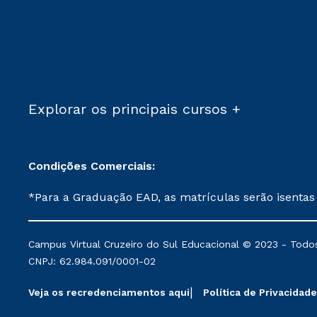
Explorar os principais cursos +
Condições Comerciais:
*Para a Graduação EAD, as matrículas serão isentas
demais, a taxa de matrícula será de R$ 49. *Para a Pós-graduação EAD, as ofertas mencionadas são referentes aos cursos: Ensino Religioso, Geografia para a
Docência e Metodologia do Ensino de História: Questões Atuais. **Semipresencial é um formato do Ensino a Distância. **Descontos 
Campus Virtual Cruzeiro do Sul Educacional © 2023 - Todos
mantidos conforme negociação. Descontos institucio
CNPJ: 62.984.091/0001-02
serviços.
Veja os recredenciamentos aqui
Política de Privacidade