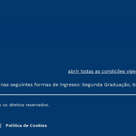
abrir todas as condições vig
 nas seguintes formas de ingresso: Segunda Graduação, S
comerciais oferecidos serão
 os direitos reservados.
nais poderão sofrer alterações nos períodos de rematríc
Política de Cookies