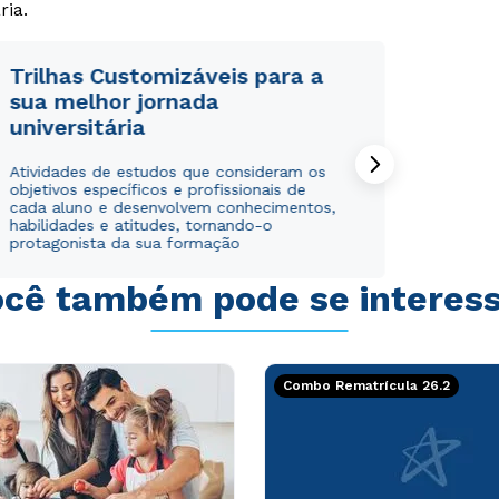
ria.
Trilhas Customizáveis para a
sua melhor jornada
universitária
Rápido e fácil
Rápido e fácil
WhatsApp
WhatsApp
Atividades de estudos que consideram os
objetivos específicos e profissionais de
ou
ou
cada aluno e desenvolvem conhecimentos,
habilidades e atitudes, tornando-o
protagonista da sua formação
cê também pode se interes
Estou de acordo com a
Estou de acordo com a
Política de Privacidade.
Política de Privacidade.
e
e
Combo Rematrícula 26.2
autorizo que meus dados sejam utilizados para o
autorizo que meus dados sejam utilizados para o
envio de conteúdos da Cruzeiro do Sul.
envio de conteúdos da Cruzeiro do Sul.