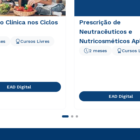
o Clínica nos Ciclos
Prescrição de
Neutracêuticos e
Nutricosméticos Ap
ses
Cursos Livres
à Estética
2 meses
Cursos L
EAD Digital
EAD Digital