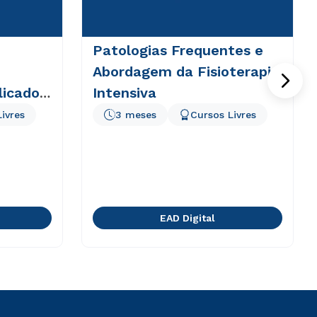
Patologias Frequentes e
Abordagem da Fisioterapia
licado
Intensiva
ivres
3 meses
Cursos Livres
EAD Digital