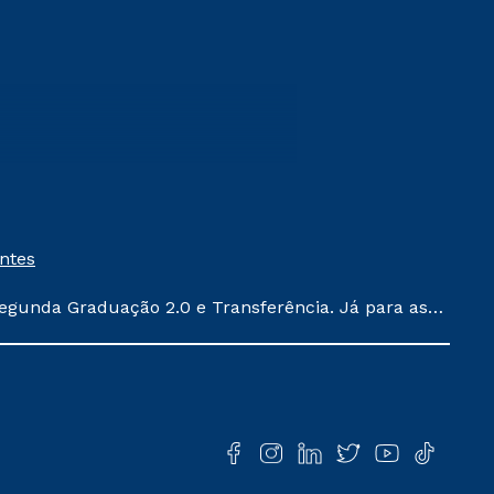
entes
egunda Graduação 2.0 e Transferência. Já para as
ula conforme exposto no contrato de prestação de