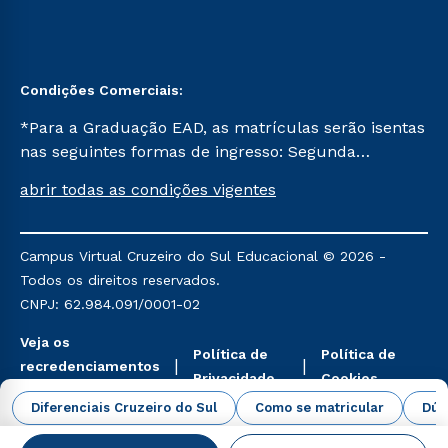
Condições Comerciais:
*Para a Graduação EAD, as matrículas serão isentas
nas seguintes formas de ingresso: Segunda
Graduação, Segunda Graduação 2.0 e Transferência.
abrir todas as condições vigentes
Já para as demais, a taxa de matrícula será de R$
49. *Para a Pós-graduação EAD, as ofertas
mencionadas são referentes aos cursos: Ensino
Campus Virtual Cruzeiro do Sul Educacional © 2026 -
Religioso, Geografia para a Docência e Metodologia
Todos os direitos reservados.
do Ensino de História: Questões Atuais.
CNPJ: 62.984.091/0001-02
Veja os
Política de
Política de
recredenciamentos
Privacidade
Cookies
aqui
Diferenciais Cruzeiro do Sul
Como se matricular
Dúv