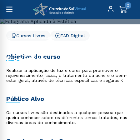
0
Cursos Livres
EAD Digital
Cursos Livres
Saúde
Fotografia Aplicada à Estética
Fotografia Aplicada à
Objetivo do curso
Estética
Realizar a aplicação de luz e cores para promover o
rejuvenescimento facial, o tratamento da acne e o bem-
estar geral, através de técnicas específicas e seguras.<
Público Alvo
Os cursos livres são destinados a qualquer pessoa que
queira conhecer sobre os diferentes temas tratados, nas
diversas áreas do conhecimento.