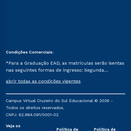
Condições Comerciais:
*Para a Graduação EAD, as matrículas serão isentas
nas seguintes formas de ingresso: Segunda
Graduação, Segunda Graduação 2.0 e Transferência.
abrir todas as condições vigentes
Já para as demais, a taxa de matrícula será de R$
49. *Para a Pós-graduação EAD, as ofertas
mencionadas são referentes aos cursos: Ensino
Campus Virtual Cruzeiro do Sul Educacional © 2026 -
Religioso, Geografia para a Docência e Metodologia
Todos os direitos reservados.
do Ensino de História: Questões Atuais.
CNPJ: 62.984.091/0001-02
Veja os
Política de
Política de