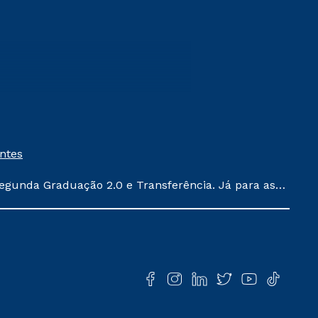
entes
egunda Graduação 2.0 e Transferência. Já para as
ula conforme exposto no contrato de prestação de