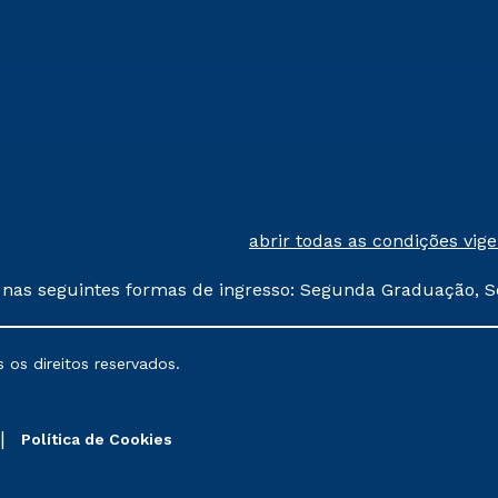
abrir todas as condições vig
 nas seguintes formas de ingresso: Segunda Graduação, S
comerciais oferecidos serão
 os direitos reservados.
nais poderão sofrer alterações nos períodos de rematríc
Política de Cookies