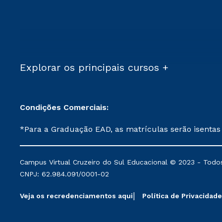
Explorar os principais cursos +
Condições Comerciais:
*Para a Graduação EAD, as matrículas serão isentas
demais, a taxa de matrícula será de R$ 49. *Para a Pós-graduação EAD, as ofertas mencionadas são referentes aos cursos: Ensino Religioso, Geografia para a
Docência e Metodologia do Ensino de História: Questões Atuais. **Semipresencial é um formato do Ensino a Distância. **Descontos 
Campus Virtual Cruzeiro do Sul Educacional © 2023 - Todos
mantidos conforme negociação. Descontos institucio
CNPJ: 62.984.091/0001-02
serviços.
Veja os recredenciamentos aqui
Política de Privacidade