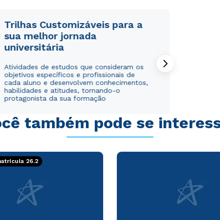
Trilhas Customizáveis para a
sua melhor jornada
universitária
Rápido e fácil
Rápido e fácil
Atividades de estudos que consideram os
WhatsApp
WhatsApp
objetivos específicos e profissionais de
ou
ou
cada aluno e desenvolvem conhecimentos,
habilidades e atitudes, tornando-o
protagonista da sua formação
cê também pode se interes
Estou de acordo com a
Estou de acordo com a
Política de Privacidade.
Política de Privacidade.
e
e
trícula 26.2
autorizo que meus dados sejam utilizados para o
autorizo que meus dados sejam utilizados para o
envio de conteúdos da Cruzeiro do Sul.
envio de conteúdos da Cruzeiro do Sul.