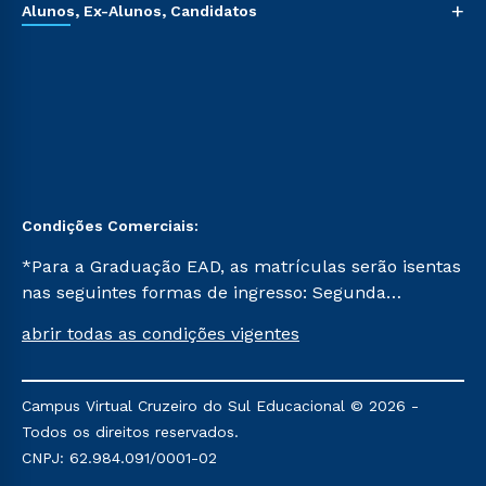
+
Alunos, Ex-Alunos, Candidatos
Condições Comerciais:
*Para a Graduação EAD, as matrículas serão isentas
nas seguintes formas de ingresso: Segunda
Graduação, Segunda Graduação 2.0 e Transferência.
abrir todas as condições vigentes
Já para as demais, a taxa de matrícula será de R$
49. *Para a Pós-graduação EAD, as ofertas
mencionadas são referentes aos cursos: Ensino
Campus Virtual Cruzeiro do Sul Educacional © 2026 -
Religioso, Geografia para a Docência e Metodologia
Todos os direitos reservados.
do Ensino de História: Questões Atuais.
CNPJ: 62.984.091/0001-02