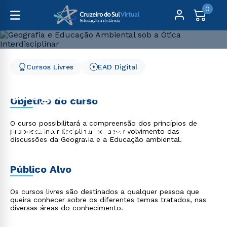
0
Cursos Livres
Educação
Cursos Livres
EAD Digital
Geografia e Educação Ambiental sob a Ótica
Interdisciplinar
Geografia e Educação
Objetivo do curso
Ambiental sob a Ótica
O curso possibilitará a compreensão dos princípios de
Interdisciplinar
proposta interdisciplinar no desenvolvimento das
discussões da Geografia e a Educação ambiental.
Público Alvo
Os cursos livres são destinados a qualquer pessoa que
queira conhecer sobre os diferentes temas tratados, nas
diversas áreas do conhecimento.