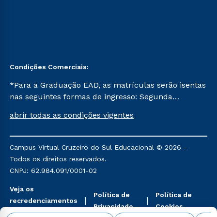
Condições Comerciais:
*Para a Graduação EAD, as matrículas serão isentas
nas seguintes formas de ingresso: Segunda
Graduação, Segunda Graduação 2.0 e Transferência.
abrir todas as condições vigentes
Já para as demais, a taxa de matrícula será de R$
49. *Para a Pós-graduação EAD, as ofertas
mencionadas são referentes aos cursos: Ensino
Campus Virtual Cruzeiro do Sul Educacional © 2026 -
Religioso, Geografia para a Docência e Metodologia
Todos os direitos reservados.
do Ensino de História: Questões Atuais.
CNPJ: 62.984.091/0001-02
Veja os
Política de
Política de
recredenciamentos
Privacidade
Cookies
aqui