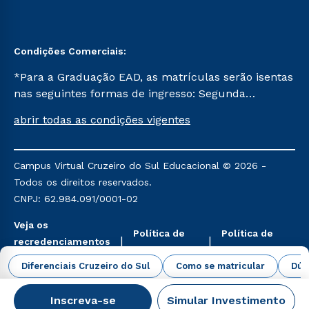
Condições Comerciais:
*Para a Graduação EAD, as matrículas serão isentas
nas seguintes formas de ingresso: Segunda
Graduação, Segunda Graduação 2.0 e Transferência.
abrir todas as condições vigentes
Já para as demais, a taxa de matrícula será de R$
49. *Para a Pós-graduação EAD, as ofertas
mencionadas são referentes aos cursos: Ensino
Campus Virtual Cruzeiro do Sul Educacional © 2026 -
Religioso, Geografia para a Docência e Metodologia
Todos os direitos reservados.
do Ensino de História: Questões Atuais.
CNPJ: 62.984.091/0001-02
Veja os
Política de
Política de
recredenciamentos
Privacidade
Cookies
aqui
Diferenciais Cruzeiro do Sul
Como se matricular
Dúv
Inscreva-se
Simular Investimento