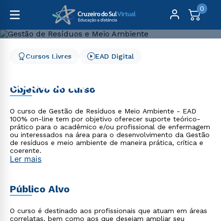
0
Cursos Livres
EAD Digital
Cursos Livres
Saúde
Gestão de Resíduos e Meio Ambiente
Gestão de Resíduos e
Objetivo do curso
Meio Ambiente
O curso de Gestão de Resíduos e Meio Ambiente - EAD
100% on-line tem por objetivo oferecer suporte teórico-
prático para o acadêmico e/ou profissional de enfermagem
ou interessados na área para o desenvolvimento da Gestão
de resíduos e meio ambiente de maneira prática, crítica e
coerente.
Ler mais
Público Alvo
O curso é destinado aos profissionais que atuam em áreas
correlatas, bem como aos que desejam ampliar seu