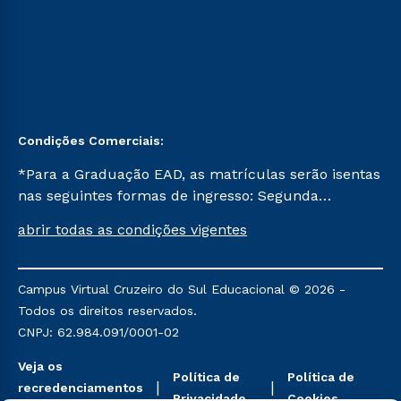
Condições Comerciais:
*Para a Graduação EAD, as matrículas serão isentas
nas seguintes formas de ingresso: Segunda
Graduação, Segunda Graduação 2.0 e Transferência.
abrir todas as condições vigentes
Já para as demais, a taxa de matrícula será de R$
49. *Para a Pós-graduação EAD, as ofertas
mencionadas são referentes aos cursos: Ensino
Campus Virtual Cruzeiro do Sul Educacional © 2026 -
Religioso, Geografia para a Docência e Metodologia
Todos os direitos reservados.
do Ensino de História: Questões Atuais.
CNPJ: 62.984.091/0001-02
Veja os
Política de
Política de
recredenciamentos
Privacidade
Cookies