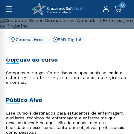
0
Cursos Livres
Saúde
Cursos Livres
EAD Digital
Gestão de Riscos Ocupacionais Aplicada à Enfermagem
do Trabalho
Gestão de Riscos
Objetivo do curso
Ocupacionais Aplicada à
Compreender a gestão de riscos ocupacionais aplicada à
Enfermagem do Trabalho
enfermagem do trabalho, bem como apresentar legislação
e normas.
Público Alvo
Esse curso é destinados para estudantes de enfermagem,
auxiliares, técnicos de enfermagem e enfermeiros que
desejam investir na aquisição de conhecimentos e
habilidades nesse tema, tanto para objetivos profissionais
como pessoais.