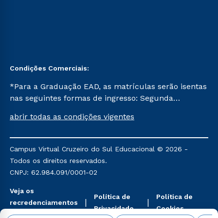
Condições Comerciais:
*Para a Graduação EAD, as matrículas serão isentas
nas seguintes formas de ingresso: Segunda
Graduação, Segunda Graduação 2.0 e Transferência.
abrir todas as condições vigentes
Já para as demais, a taxa de matrícula será de R$
49. *Para a Pós-graduação EAD, as ofertas
mencionadas são referentes aos cursos: Ensino
Campus Virtual Cruzeiro do Sul Educacional © 2026 -
Religioso, Geografia para a Docência e Metodologia
Todos os direitos reservados.
do Ensino de História: Questões Atuais.
CNPJ: 62.984.091/0001-02
Veja os
Política de
Política de
recredenciamentos
Privacidade
Cookies
aqui