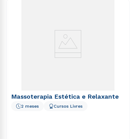
consequuntur magni dolores eos qui ratione
voluptatem sequi nesciunt.
Massoterapia Estética e Relaxante
2 meses
Cursos Livres