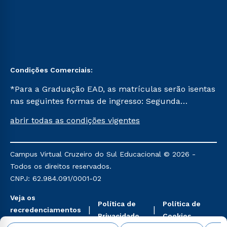
Condições Comerciais:
*Para a Graduação EAD, as matrículas serão isentas
nas seguintes formas de ingresso: Segunda
Graduação, Segunda Graduação 2.0 e Transferência.
abrir todas as condições vigentes
Já para as demais, a taxa de matrícula será de R$
49. *Para a Pós-graduação EAD, as ofertas
mencionadas são referentes aos cursos: Ensino
Campus Virtual Cruzeiro do Sul Educacional © 2026 -
Religioso, Geografia para a Docência e Metodologia
Todos os direitos reservados.
do Ensino de História: Questões Atuais.
CNPJ: 62.984.091/0001-02
Veja os
Política de
Política de
recredenciamentos
Privacidade
Cookies
aqui