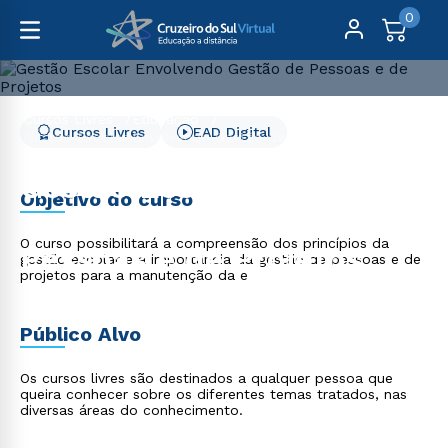
0
Cursos Livres
Educação
Cursos Livres
EAD Digital
Gestão Escolar Envolvendo Gestão de Pessoas e de
Projetos
Gestão Escolar
Objetivo do curso
Envolvendo Gestão de
O curso possibilitará a compreensão dos princípios da
Pessoas e de Projetos
gestão escolar e a importância da gestão de pessoas e de
projetos para a manutenção da e
Público Alvo
Os cursos livres são destinados a qualquer pessoa que
queira conhecer sobre os diferentes temas tratados, nas
diversas áreas do conhecimento.