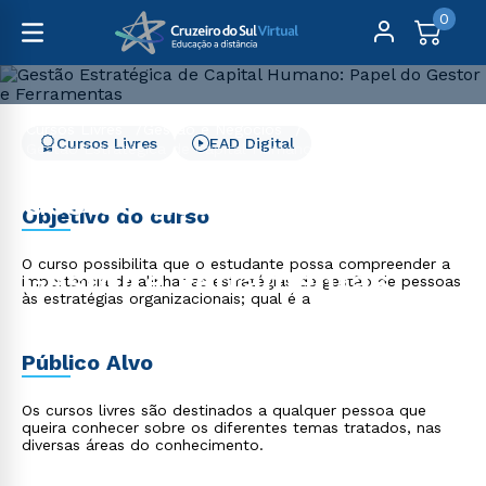
0
Cursos Livres
Gestão e Negócios
Cursos Livres
EAD Digital
Gestão Estratégica de Capital Humano: Papel do Gestor e
Ferramentas
Gestão Estratégica de
Objetivo do curso
Capital Humano: Papel do
O curso possibilita que o estudante possa compreender a
Gestor e Ferramentas
importância de alinhar as estratégias de gestão de pessoas
às estratégias organizacionais; qual é a
Público Alvo
Os cursos livres são destinados a qualquer pessoa que
queira conhecer sobre os diferentes temas tratados, nas
diversas áreas do conhecimento.