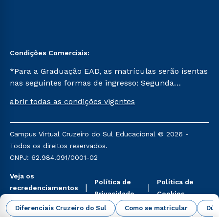
Condições Comerciais:
*Para a Graduação EAD, as matrículas serão isentas
nas seguintes formas de ingresso: Segunda
Graduação, Segunda Graduação 2.0 e Transferência.
abrir todas as condições vigentes
Já para as demais, a taxa de matrícula será de R$
49. *Para a Pós-graduação EAD, as ofertas
mencionadas são referentes aos cursos: Ensino
Campus Virtual Cruzeiro do Sul Educacional © 2026 -
Religioso, Geografia para a Docência e Metodologia
Todos os direitos reservados.
do Ensino de História: Questões Atuais.
CNPJ: 62.984.091/0001-02
Veja os
Política de
Política de
recredenciamentos
Privacidade
Cookies
aqui
Diferenciais Cruzeiro do Sul
Como se matricular
Dúv