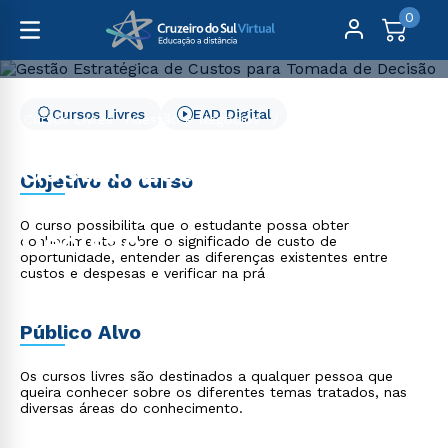
0
Cursos Livres
EAD Digital
Cursos Livres
Gestão e Negócios
Gestão Estratégica de Custos para Tomada de Decisão
Gestão Estratégica de
Objetivo do curso
Custos para Tomada de
O curso possibilita que o estudante possa obter
Decisão
conhecimento sobre o significado de custo de
oportunidade, entender as diferenças existentes entre
custos e despesas e verificar na prá
Público Alvo
Os cursos livres são destinados a qualquer pessoa que
queira conhecer sobre os diferentes temas tratados, nas
diversas áreas do conhecimento.