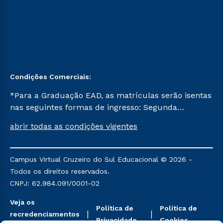
Condições Comerciais:
*Para a Graduação EAD, as matrículas serão isentas
nas seguintes formas de ingresso: Segunda
Graduação, Segunda Graduação 2.0 e Transferência.
abrir todas as condições vigentes
Já para as demais, a taxa de matrícula será de R$
49. *Para a Pós-graduação EAD, as ofertas
mencionadas são referentes aos cursos: Ensino
Campus Virtual Cruzeiro do Sul Educacional © 2026 -
Religioso, Geografia para a Docência e Metodologia
Todos os direitos reservados.
do Ensino de História: Questões Atuais.
CNPJ: 62.984.091/0001-02
Veja os
Política de
Política de
recredenciamentos
Privacidade
Cookies