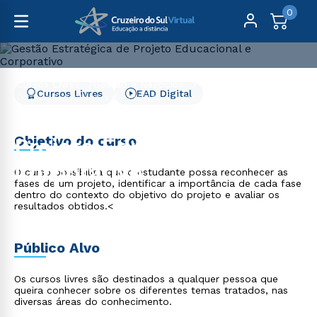
0
Cursos Livres
Gestão e Negócios
Cursos Livres
EAD Digital
Gestão Estratégica de Projeto Educacional e Corporativo
Gestão Estratégica de
Objetivo do curso
Projeto Educacional e
Corporativo
O curso possibilita que o estudante possa reconhecer as
fases de um projeto, identificar a importância de cada fase
dentro do contexto do objetivo do projeto e avaliar os
resultados obtidos.<
Público Alvo
Os cursos livres são destinados a qualquer pessoa que
queira conhecer sobre os diferentes temas tratados, nas
diversas áreas do conhecimento.