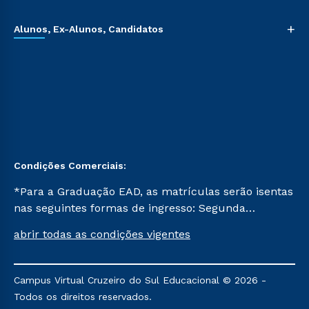
+
Alunos, Ex-Alunos, Candidatos
Condições Comerciais:
*Para a Graduação EAD, as matrículas serão isentas
nas seguintes formas de ingresso: Segunda
Graduação, Segunda Graduação 2.0 e Transferência.
abrir todas as condições vigentes
Já para as demais, a taxa de matrícula será de R$
49. *Para a Pós-graduação EAD, as ofertas
mencionadas são referentes aos cursos: Ensino
Campus Virtual Cruzeiro do Sul Educacional © 2026 -
Religioso, Geografia para a Docência e Metodologia
Todos os direitos reservados.
do Ensino de História: Questões Atuais.