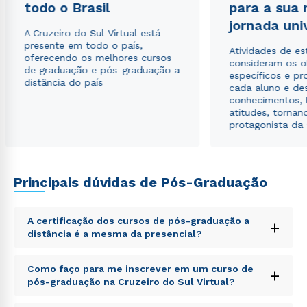
WhatsApp
todo o Brasil
para a sua
jornada uni
ou
A Cruzeiro do Sul Virtual está
presente em todo o país,
Atividades de e
oferecendo os melhores cursos
consideram os o
de graduação e pós-graduação a
específicos e pro
distância do país
cada aluno e de
conhecimentos, 
atitudes, tornan
protagonista da
Estou de acordo com a
Política de Privacidade.
e
autorizo que meus dados sejam utilizados para o
envio de conteúdos da Cruzeiro do Sul.
Principais dúvidas de Pós-Graduação
A certificação dos cursos de pós-graduação a
+
distância é a mesma da presencial?
Sed ut perspiciatis unde omnis iste natus error sit
Como faço para me inscrever em um curso de
+
voluptatem accusantium doloremque laudantium,
pós-graduação na Cruzeiro do Sul Virtual?
totam rem aperiam, eaque ipsa quae ab illo inventore
veritatis et quasi architecto beatae vitae dicta sunt