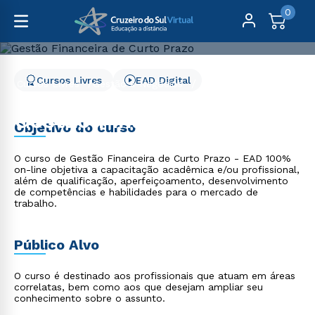
0
Cursos Livres
EAD Digital
Cursos Livres
Gestão e Negócios
Gestão Financeira de Curto Prazo
Gestão Financeira de
Objetivo do curso
Curto Prazo
O curso de Gestão Financeira de Curto Prazo - EAD 100%
on-line objetiva a capacitação acadêmica e/ou profissional,
além de qualificação, aperfeiçoamento, desenvolvimento
de competências e habilidades para o mercado de
trabalho.
Público Alvo
O curso é destinado aos profissionais que atuam em áreas
correlatas, bem como aos que desejam ampliar seu
conhecimento sobre o assunto.