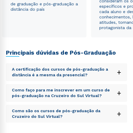
consideram os o
de graduação e pós-graduação a
específicos e pro
distância do país
cada aluno e de
conhecimentos, 
atitudes, tornan
protagonista da
Principais dúvidas de Pós-Graduação
A certificação dos cursos de pós-graduação a
+
Rápido e fácil
distância é a mesma da presencial?
WhatsApp
ou
Sed ut perspiciatis unde omnis iste natus error sit
Como faço para me inscrever em um curso de
+
voluptatem accusantium doloremque laudantium,
pós-graduação na Cruzeiro do Sul Virtual?
totam rem aperiam, eaque ipsa quae ab illo inventore
veritatis et quasi architecto beatae vitae dicta sunt
Sed ut perspiciatis unde omnis iste natus error sit
explicabo. Nemo enim ipsam voluptatem quia
Como são os cursos de pós-graduação da
+
voluptatem accusantium doloremque laudantium,
voluptas sit aspernatur aut odit aut fugit, sed quia
Cruzeiro do Sul Virtual?
totam rem aperiam, eaque ipsa quae ab illo inventore
consequuntur magni dolores eos qui ratione
veritatis et quasi architecto beatae vitae dicta sunt
voluptatem sequi nesciunt.
Sed ut perspiciatis unde omnis iste natus error sit
explicabo. Nemo enim ipsam voluptatem quia
Estou de acordo com a
Política de Privacidade.
e