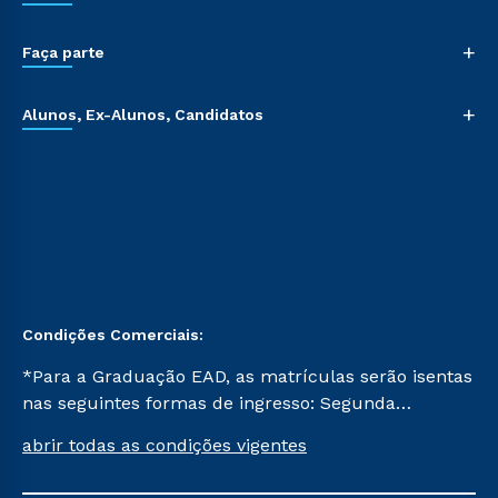
+
Faça parte
+
Alunos, Ex-Alunos, Candidatos
Condições Comerciais:
*Para a Graduação EAD, as matrículas serão isentas
nas seguintes formas de ingresso: Segunda
Graduação, Segunda Graduação 2.0 e Transferência.
abrir todas as condições vigentes
Já para as demais, a taxa de matrícula será de R$
49. *Para a Pós-graduação EAD, as ofertas