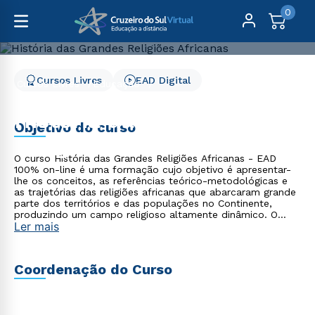
0
Cursos Livres
EAD Digital
Cursos Livres
Educação
História das Grandes Religiões Africanas
História das Grandes
Objetivo do curso
Religiões Africanas
O curso História das Grandes Religiões Africanas - EAD
100% on-line é uma formação cujo objetivo é apresentar-
lhe os conceitos, as referências teórico-metodológicas e
as trajetórias das religiões africanas que abarcaram grande
parte dos territórios e das populações no Continente,
produzindo um campo religioso altamente dinâmico. O
Ler mais
período abarcado será dos séculos V ao XIX. A seleção
temática enfoca as interações sociais na perspectiva das
religiões em contato.
Coordenação do Curso