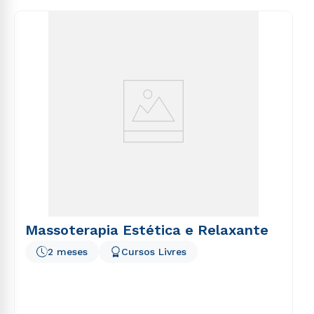
consequuntur magni dolores eos qui ratione
voluptatem sequi nesciunt.
Massoterapia Estética e Relaxante
2 meses
Cursos Livres