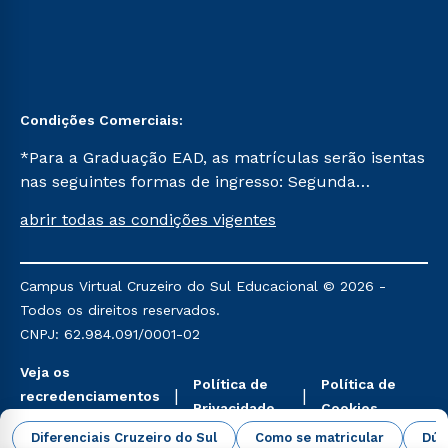
Condições Comerciais:
*Para a Graduação EAD, as matrículas serão isentas
nas seguintes formas de ingresso: Segunda
Graduação, Segunda Graduação 2.0 e Transferência.
abrir todas as condições vigentes
Já para as demais, a taxa de matrícula será de R$
49. *Para a Pós-graduação EAD, as ofertas
mencionadas são referentes aos cursos: Ensino
Campus Virtual Cruzeiro do Sul Educacional © 2026 -
Religioso, Geografia para a Docência e Metodologia
Todos os direitos reservados.
do Ensino de História: Questões Atuais.
CNPJ: 62.984.091/0001-02
Veja os
Política de
Política de
recredenciamentos
Privacidade
Cookies
aqui
Diferenciais Cruzeiro do Sul
Como se matricular
Dúv