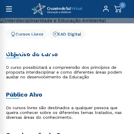
0
Cursos Livres
EAD Digital
Cursos Livres
Educação
Interdisciplinaridade e Educação Ambiental
Interdisciplinaridade e
Objetivo do curso
Educação Ambiental
O curso possibilitará a compreensão dos princípios de
proposta interdisciplinar e como diferentes áreas podem
auxliar no desenvolvimento da Educação
Público Alvo
Os cursos livres são destinados a qualquer pessoa que
queira conhecer sobre os diferentes temas tratados, nas
diversas áreas do conhecimento.