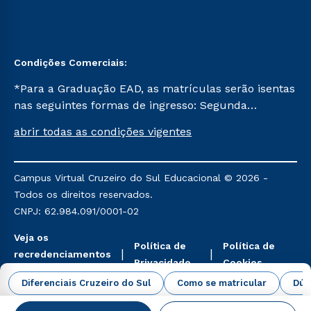
Condições Comerciais:
*Para a Graduação EAD, as matrículas serão isentas
nas seguintes formas de ingresso: Segunda
Graduação, Segunda Graduação 2.0 e Transferência.
abrir todas as condições vigentes
Já para as demais, a taxa de matrícula será de R$
49. *Para a Pós-graduação EAD, as ofertas
mencionadas são referentes aos cursos: Ensino
Campus Virtual Cruzeiro do Sul Educacional © 2026 -
Religioso, Geografia para a Docência e Metodologia
Todos os direitos reservados.
do Ensino de História: Questões Atuais.
CNPJ: 62.984.091/0001-02
Veja os
Política de
Política de
recredenciamentos
Privacidade
Cookies
aqui
Diferenciais Cruzeiro do Sul
Como se matricular
Dúv