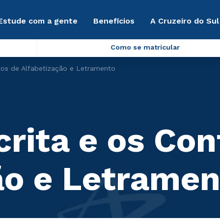
Estude com a gente
Benefícios
A Cruzeiro do Sul
Como se matricular
xtos de Alfabetização e Letramento
crita e os Co
ão e Letramen