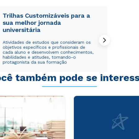
WhatsApp
WhatsApp
ou
ou
Trilhas Customizáveis para a
sua melhor jornada
universitária
Atividades de estudos que consideram os
objetivos específicos e profissionais de
cada aluno e desenvolvem conhecimentos,
habilidades e atitudes, tornando-o
Estou de acordo com a
Estou de acordo com a
Política de Privacidade.
Política de Privacidade.
e
e
protagonista da sua formação
autorizo que meus dados sejam utilizados para o
autorizo que meus dados sejam utilizados para o
envio de conteúdos da Cruzeiro do Sul.
envio de conteúdos da Cruzeiro do Sul.
cê também pode se interes