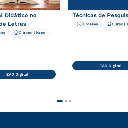
l Didático no
Técnicas de Pesqui
de Letras
3 meses
Cursos 
ses
Cursos Livres
EAD Digital
EAD Digital