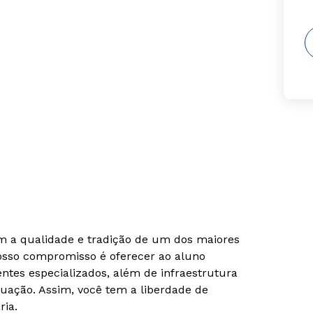
om a qualidade e tradição de um dos maiores
Nosso compromisso é oferecer ao aluno
tes especializados, além de infraestrutura
uação. Assim, você tem a liberdade de
ria.
Rápido e fácil
Rápido e fácil