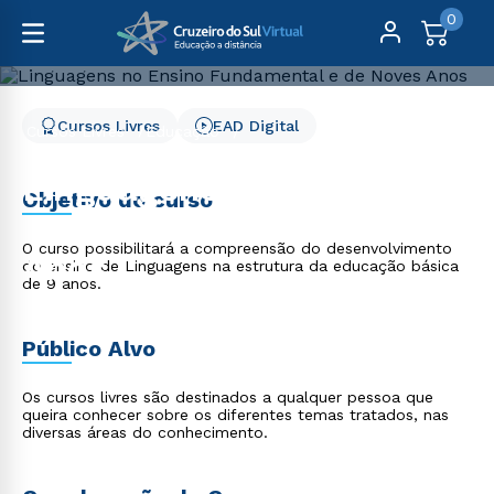
0
Cursos Livres
EAD Digital
Cursos Livres
Educação
Linguagens no Ensino Fundamental e de Noves Anos
Linguagens no Ensino
Objetivo do curso
Fundamental e de Noves
O curso possibilitará a compreensão do desenvolvimento
Anos
do ensino de Linguagens na estrutura da educação básica
de 9 anos.
Público Alvo
Os cursos livres são destinados a qualquer pessoa que
queira conhecer sobre os diferentes temas tratados, nas
diversas áreas do conhecimento.