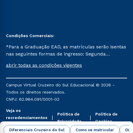
Condições Comerciais:
*Para a Graduação EAD, as matrículas serão isentas
nas seguintes formas de ingresso: Segunda
Graduação, Segunda Graduação 2.0 e Transferência.
abrir todas as condições vigentes
Já para as demais, a taxa de matrícula será de R$
49. *Para a Pós-graduação EAD, as ofertas
mencionadas são referentes aos cursos: Ensino
Campus Virtual Cruzeiro do Sul Educacional © 2026 -
Religioso, Geografia para a Docência e Metodologia
Todos os direitos reservados.
do Ensino de História: Questões Atuais.
CNPJ: 62.984.091/0001-02
Veja os
Política de
Política de
recredenciamentos
Privacidade
Cookies
aqui
Diferenciais Cruzeiro do Sul
Como se matricular
Dúv