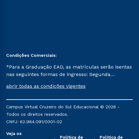
Condições Comerciais:
*Para a Graduação EAD, as matrículas serão isentas
nas seguintes formas de ingresso: Segunda
Graduação, Segunda Graduação 2.0 e Transferência.
abrir todas as condições vigentes
Já para as demais, a taxa de matrícula será de R$
49. *Para a Pós-graduação EAD, as ofertas
mencionadas são referentes aos cursos: Ensino
Campus Virtual Cruzeiro do Sul Educacional © 2026 -
Religioso, Geografia para a Docência e Metodologia
Todos os direitos reservados.
do Ensino de História: Questões Atuais.
CNPJ: 62.984.091/0001-02
Veja os
Política de
Política de