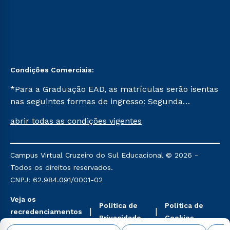
Condições Comerciais:
*Para a Graduação EAD, as matrículas serão isentas
nas seguintes formas de ingresso: Segunda
Graduação, Segunda Graduação 2.0 e Transferência.
abrir todas as condições vigentes
Já para as demais, a taxa de matrícula será de R$
49. *Para a Pós-graduação EAD, as ofertas
mencionadas são referentes aos cursos: Ensino
Campus Virtual Cruzeiro do Sul Educacional © 2026 -
Religioso, Geografia para a Docência e Metodologia
Todos os direitos reservados.
do Ensino de História: Questões Atuais.
CNPJ: 62.984.091/0001-02
Veja os
Política de
Política de
recredenciamentos
Privacidade
Cookies
aqui