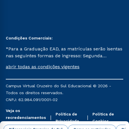
Condições Comerciais:
*Para a Graduação EAD, as matrículas serão isentas
nas seguintes formas de ingresso: Segunda
Graduação, Segunda Graduação 2.0 e Transferência.
abrir todas as condições vigentes
Já para as demais, a taxa de matrícula será de R$
49. *Para a Pós-graduação EAD, as ofertas
mencionadas são referentes aos cursos: Ensino
Campus Virtual Cruzeiro do Sul Educacional © 2026 -
Religioso, Geografia para a Docência e Metodologia
Todos os direitos reservados.
do Ensino de História: Questões Atuais.
CNPJ: 62.984.091/0001-02
Veja os
Política de
Política de
recredenciamentos
Privacidade
Cookies
aqui