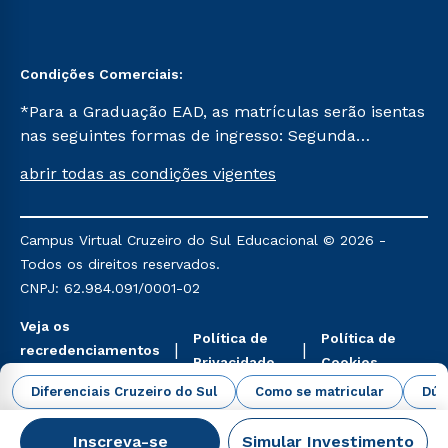
Condições Comerciais:
*Para a Graduação EAD, as matrículas serão isentas
nas seguintes formas de ingresso: Segunda
Graduação, Segunda Graduação 2.0 e Transferência.
abrir todas as condições vigentes
Já para as demais, a taxa de matrícula será de R$
49. *Para a Pós-graduação EAD, as ofertas
mencionadas são referentes aos cursos: Ensino
Campus Virtual Cruzeiro do Sul Educacional © 2026 -
Religioso, Geografia para a Docência e Metodologia
Todos os direitos reservados.
do Ensino de História: Questões Atuais.
CNPJ: 62.984.091/0001-02
Veja os
Política de
Política de
recredenciamentos
Privacidade
Cookies
aqui
Diferenciais Cruzeiro do Sul
Como se matricular
Dúv
Inscreva-se
Simular Investimento