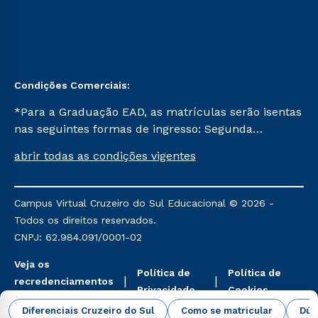
Condições Comerciais:
*Para a Graduação EAD, as matrículas serão isentas
nas seguintes formas de ingresso: Segunda
Graduação, Segunda Graduação 2.0 e Transferência.
abrir todas as condições vigentes
Já para as demais, a taxa de matrícula será de R$
49. *Para a Pós-graduação EAD, as ofertas
mencionadas são referentes aos cursos: Ensino
Campus Virtual Cruzeiro do Sul Educacional © 2026 -
Religioso, Geografia para a Docência e Metodologia
Todos os direitos reservados.
do Ensino de História: Questões Atuais.
CNPJ: 62.984.091/0001-02
Veja os
Política de
Política de
recredenciamentos
Privacidade
Cookies
aqui
Diferenciais Cruzeiro do Sul
Como se matricular
Dúv