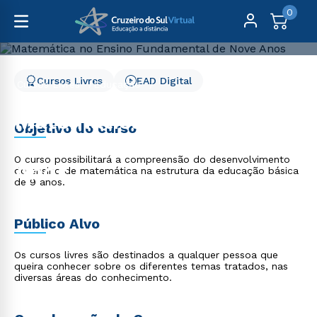
0
Cursos Livres
EAD Digital
Cursos Livres
Educação
Matemática no Ensino Fundamental de Nove Anos
Matemática no Ensino
Objetivo do curso
Fundamental de Nove
O curso possibilitará a compreensão do desenvolvimento
Anos
do ensino de matemática na estrutura da educação básica
de 9 anos.
Público Alvo
Os cursos livres são destinados a qualquer pessoa que
queira conhecer sobre os diferentes temas tratados, nas
diversas áreas do conhecimento.