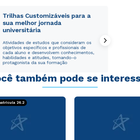
Trilhas Customizáveis para a
sua melhor jornada
universitária
Atividades de estudos que consideram os
objetivos específicos e profissionais de
cada aluno e desenvolvem conhecimentos,
Rápido e fácil
Rápido e fácil
habilidades e atitudes, tornando-o
WhatsApp
WhatsApp
protagonista da sua formação
ou
ou
cê também pode se interes
trícula 26.2
Estou de acordo com a
Estou de acordo com a
Política de Privacidade.
Política de Privacidade.
e
e
autorizo que meus dados sejam utilizados para o
autorizo que meus dados sejam utilizados para o
envio de conteúdos da Cruzeiro do Sul.
envio de conteúdos da Cruzeiro do Sul.