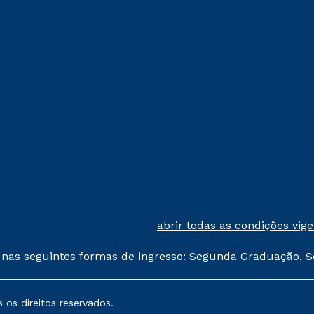
abrir todas as condições vig
 nas seguintes formas de ingresso: Segunda Graduação, S
comerciais oferecidos serão
 os direitos reservados.
nais poderão sofrer alterações nos períodos de rematríc