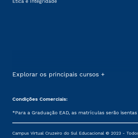
Ética e Integridade
Explorar os principais cursos +
Condições Comerciais:
*Para a Graduação EAD, as matrículas serão isentas
demais, a taxa de matrícula será de R$ 49. *Para a Pós-graduação EAD, as ofertas mencionadas são referentes aos cursos: Ensino Religioso, Geografia para a
Docência e Metodologia do Ensino de História: Questões Atuais. **Semipresencial é um formato do Ensino a Distância. **Descontos 
Campus Virtual Cruzeiro do Sul Educacional © 2023 - Todos
mantidos conforme negociação. Descontos institucio