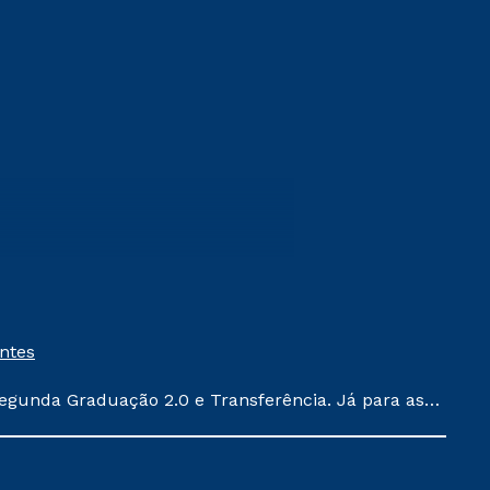
entes
egunda Graduação 2.0 e Transferência. Já para as
ula conforme exposto no contrato de prestação de