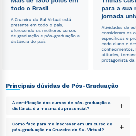
Mais de 1300 polos em
Trilhas Cus
ou
todo o Brasil
para a sua
jornada uni
A Cruzeiro do Sul Virtual está
presente em todo o país,
Atividades de e
oferecendo os melhores cursos
consideram os o
de graduação e pós-graduação a
específicos e pro
distância do país
cada aluno e de
conhecimentos, 
Estou de acordo com a
Política de Privacidade.
e
atitudes, tornan
autorizo que meus dados sejam utilizados para o
protagonista da
envio de conteúdos da Cruzeiro do Sul.
Principais dúvidas de Pós-Graduação
A certificação dos cursos de pós-graduação a
+
distância é a mesma da presencial?
Sed ut perspiciatis unde omnis iste natus error sit
Como faço para me inscrever em um curso de
+
voluptatem accusantium doloremque laudantium,
pós-graduação na Cruzeiro do Sul Virtual?
totam rem aperiam, eaque ipsa quae ab illo inventore