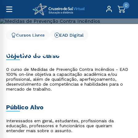
0
Cursos Livres
EAD Digital
Cursos Livres
Saúde
Medidas de Prevenção Contra Incêndios
Medidas de Prevenção
Objetivo do curso
Contra Incêndios
O curso de Medidas de Prevenção Contra Incêndios - EAD
100% on-line objetiva a capacitação acadêmica e/ou
profissional, além de qualificação, aperfeiçoamento,
desenvolvimento de competências e habilidades para o
mercado de trabalho.
Público Alvo
Interessados em geral, estudantes, profissionais da
educação, professores e funcionários que queiram
entender mais sobre o assunto.