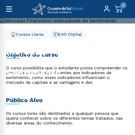
0
Cursos Livres
EAD Digital
Cursos Livres
Gestão e Negócios
Mercado Financeiro: Indicadores de Sentimento
Mercado Financeiro:
Objetivo do curso
Indicadores de
O curso possibilita que o estudante possa compreender os
Sentimento
aspectos conceituais referentes aos indicadores de
sentimento, como esses indicadores influenciam o
mercado de capitais e as vantagens e des
Público Alvo
Os cursos livres são destinados a qualquer pessoa que
queira conhecer sobre os diferentes temas tratados, nas
diversas áreas do conhecimento.