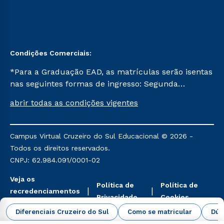
Condições Comerciais:
*Para a Graduação EAD, as matrículas serão isentas
nas seguintes formas de ingresso: Segunda
Graduação, Segunda Graduação 2.0 e Transferência.
abrir todas as condições vigentes
Já para as demais, a taxa de matrícula será de R$
49. *Para a Pós-graduação EAD, as ofertas
mencionadas são referentes aos cursos: Ensino
Campus Virtual Cruzeiro do Sul Educacional © 2026 -
Religioso, Geografia para a Docência e Metodologia
Todos os direitos reservados.
do Ensino de História: Questões Atuais.
CNPJ: 62.984.091/0001-02
Veja os
Política de
Política de
recredenciamentos
Privacidade
Cookies
aqui
Diferenciais Cruzeiro do Sul
Como se matricular
Dúv