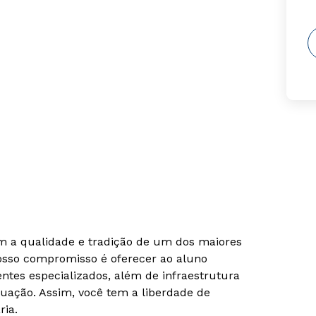
om a qualidade e tradição de um dos maiores
Nosso compromisso é oferecer ao aluno
tes especializados, além de infraestrutura
uação. Assim, você tem a liberdade de
ria.
Rápido e fácil
Rápido e fácil