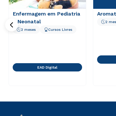
Enfermagem em Pediatria
Aromat
e Neonatal
2 mes
2 meses
Cursos Livres
EAD Digital