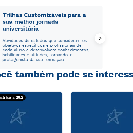
WhatsApp
WhatsApp
ou
ou
Trilhas Customizáveis para a
sua melhor jornada
universitária
Atividades de estudos que consideram os
objetivos específicos e profissionais de
cada aluno e desenvolvem conhecimentos,
habilidades e atitudes, tornando-o
Estou de acordo com a
Estou de acordo com a
Política de Privacidade.
Política de Privacidade.
e
e
protagonista da sua formação
autorizo que meus dados sejam utilizados para o
autorizo que meus dados sejam utilizados para o
envio de conteúdos da Cruzeiro do Sul.
envio de conteúdos da Cruzeiro do Sul.
cê também pode se interes
trícula 26.2