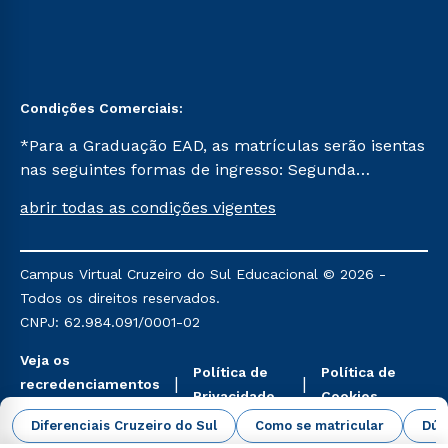
Condições Comerciais:
*Para a Graduação EAD, as matrículas serão isentas
nas seguintes formas de ingresso: Segunda
Graduação, Segunda Graduação 2.0 e Transferência.
abrir todas as condições vigentes
Já para as demais, a taxa de matrícula será de R$
49. *Para a Pós-graduação EAD, as ofertas
mencionadas são referentes aos cursos: Ensino
Campus Virtual Cruzeiro do Sul Educacional © 2026 -
Religioso, Geografia para a Docência e Metodologia
Todos os direitos reservados.
do Ensino de História: Questões Atuais.
CNPJ: 62.984.091/0001-02
Veja os
Política de
Política de
recredenciamentos
Privacidade
Cookies
aqui
Diferenciais Cruzeiro do Sul
Como se matricular
Dúv