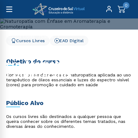
0
Cursos Livres
Saúde
Cursos Livres
EAD Digital
Naturopatia com Ênfase em Aromaterapia e Cromoterapia
Naturopatia com Ênfase
Objetivo do curso
em Aromaterapia e
Cromoterapia
Conhecer os fundamentos da naturopatica aplicada ao uso
terapêutico de óleos essenciais e luzes do espectro visível
(cores) para promoção e cuidado em saúde
Público Alvo
Os cursos livres são destinados a qualquer pessoa que
queira conhecer sobre os diferentes temas tratados, nas
diversas áreas do conhecimento.