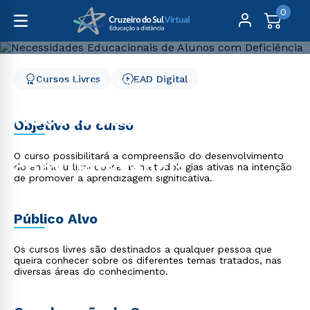
0
Cursos Livres
EAD Digital
Cursos Livres
Educação
Necessidades Educacionais de Alunos com Deficiência
Necessidades
Objetivo do curso
Educacionais de Alunos
O curso possibilitará a compreensão do desenvolvimento
com Deficiência
do ensino utlizando-se as metodologias ativas na intenção
de promover a aprendizagem significativa.
Público Alvo
Os cursos livres são destinados a qualquer pessoa que
queira conhecer sobre os diferentes temas tratados, nas
diversas áreas do conhecimento.