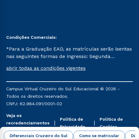
Condições Comerciais:
*Para a Graduação EAD, as matrículas serão isentas
nas seguintes formas de ingresso: Segunda
Graduação, Segunda Graduação 2.0 e Transferência.
abrir todas as condições vigentes
Já para as demais, a taxa de matrícula será de R$
49. *Para a Pós-graduação EAD, as ofertas
mencionadas são referentes aos cursos: Ensino
Campus Virtual Cruzeiro do Sul Educacional © 2026 -
Religioso, Geografia para a Docência e Metodologia
Todos os direitos reservados.
do Ensino de História: Questões Atuais.
CNPJ: 62.984.091/0001-02
Veja os
Política de
Política de
recredenciamentos
Privacidade
Cookies
aqui
Diferenciais Cruzeiro do Sul
Como se matricular
Dúv