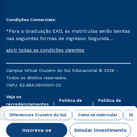
Condições Comerciais:
*Para a Graduação EAD, as matrículas serão isentas
nas seguintes formas de ingresso: Segunda
Graduação, Segunda Graduação 2.0 e Transferência.
abrir todas as condições vigentes
Já para as demais, a taxa de matrícula será de R$
49. *Para a Pós-graduação EAD, as ofertas
mencionadas são referentes aos cursos: Ensino
Campus Virtual Cruzeiro do Sul Educacional © 2026 -
Religioso, Geografia para a Docência e Metodologia
Todos os direitos reservados.
do Ensino de História: Questões Atuais.
CNPJ: 62.984.091/0001-02
Veja os
Política de
Política de
recredenciamentos
Privacidade
Cookies
aqui
Diferenciais Cruzeiro do Sul
Como se matricular
Dúv
Inscreva-se
Simular Investimento