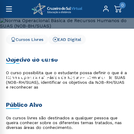
0
Cursos Livres
Gestão e Negócios
Cursos Livres
EAD Digital
Norma Operacional Básica de Recursos Humanos do SUAS
(NOB-BH/SUAS)
Norma Operacional
Objetivo do curso
Básica de Recursos
O curso possibilita que o estudante possa definir o que é a
Humanos do SUAS (NOB-
Norma Operacional Básica de Recursos Humanos do SUAS
(NOB-RH/SUAS), identificar os objetivos da NOB-RH/SUAS
BH/SUAS)
e reconhecer as
Público Alvo
Os cursos livres são destinados a qualquer pessoa que
queira conhecer sobre os diferentes temas tratados, nas
diversas áreas do conhecimento.