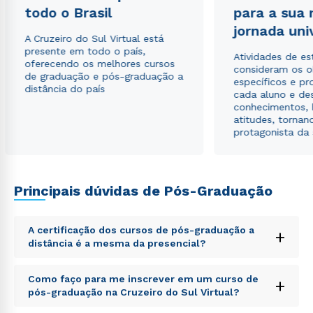
todo o Brasil
para a sua
jornada uni
A Cruzeiro do Sul Virtual está
presente em todo o país,
Atividades de e
oferecendo os melhores cursos
consideram os o
de graduação e pós-graduação a
específicos e pro
distância do país
cada aluno e de
conhecimentos, 
atitudes, tornan
protagonista da
Rápido e fácil
Principais dúvidas de Pós-Graduação
WhatsApp
ou
A certificação dos cursos de pós-graduação a
+
distância é a mesma da presencial?
Sed ut perspiciatis unde omnis iste natus error sit
Como faço para me inscrever em um curso de
+
voluptatem accusantium doloremque laudantium,
pós-graduação na Cruzeiro do Sul Virtual?
totam rem aperiam, eaque ipsa quae ab illo inventore