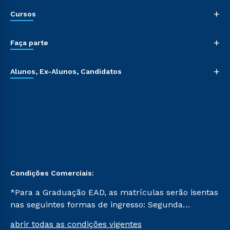
+
Cursos
+
Faça parte
+
Alunos, Ex-Alunos, Candidatos
Condições Comerciais:
*Para a Graduação EAD, as matrículas serão isentas
nas seguintes formas de ingresso: Segunda
Graduação, Segunda Graduação 2.0 e Transferência.
abrir todas as condições vigentes
Já para as demais, a taxa de matrícula será de R$