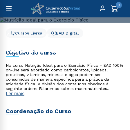
0
Cursos Livres
EAD Digital
Cursos Livres
Saúde
Nutrição Ideal para o Exercício Físico
Nutrição Ideal para o
Objetivo do curso
Exercício Físico
No curso Nutrição Ideal para o Exercício Físico - EAD 100%
on-line será abordado como carboidratos, lipídeos,
proteínas, vitaminas, minerais e água podem ser
consumidos de maneira específica para a prática da
atividade física. A divisão dos conteúdos obedece à
seguinte ordem: Falaremos sobres macronutrientes
Ler mais
(carboidratos, lipídeos e proteínas); Discutiremos sobre
micronutrientes (vitaminas e minerais) e água; Abordaremos
as necessidades nutricionais de maneira individualizada e,
por último; Demonstraremos como devem ser as refeições
Coordenação do Curso
pré, pós e durante a atividade física, assim como outras
estratégias nutricionais.