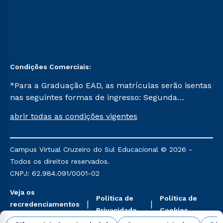
Condições Comerciais:
*Para a Graduação EAD, as matrículas serão isentas
nas seguintes formas de ingresso: Segunda
Graduação, Segunda Graduação 2.0 e Transferência.
abrir todas as condições vigentes
Já para as demais, a taxa de matrícula será de R$
49. *Para a Pós-graduação EAD, as ofertas
mencionadas são referentes aos cursos: Ensino
Campus Virtual Cruzeiro do Sul Educacional © 2026 -
Religioso, Geografia para a Docência e Metodologia
Todos os direitos reservados.
do Ensino de História: Questões Atuais.
CNPJ: 62.984.091/0001-02
Veja os
Política de
Política de
recredenciamentos
Privacidade
Cookies
aqui