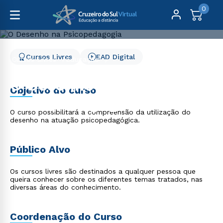
0
Cursos Livres
EAD Digital
Cursos Livres
Educação
O Desenho na Psicopedagogia
O Desenho na
Objetivo do curso
Psicopedagogia
O curso possibilitará a compreensão da utilização do
desenho na atuação psicopedagógica.
Público Alvo
Os cursos livres são destinados a qualquer pessoa que
queira conhecer sobre os diferentes temas tratados, nas
diversas áreas do conhecimento.
Coordenação do Curso