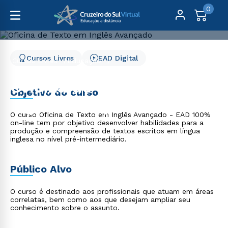
0
Cursos Livres
EAD Digital
Cursos Livres
Educação
Oficina de Texto em Inglês Avançado
Oficina de Texto em
Objetivo do curso
Inglês Avançado
O curso Oficina de Texto em Inglês Avançado - EAD 100%
on-line tem por objetivo desenvolver habilidades para a
produção e compreensão de textos escritos em língua
inglesa no nível pré-intermediário.
Público Alvo
O curso é destinado aos profissionais que atuam em áreas
correlatas, bem como aos que desejam ampliar seu
conhecimento sobre o assunto.