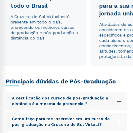
todo o Brasil
para a sua
jornada uni
A Cruzeiro do Sul Virtual está
presente em todo o país,
Atividades de e
oferecendo os melhores cursos
consideram os o
de graduação e pós-graduação a
específicos e pro
distância do país
cada aluno e de
conhecimentos, 
atitudes, tornan
protagonista da
Principais dúvidas de Pós-Graduação
Rápido e fácil
WhatsApp
ou
A certificação dos cursos de pós-graduação a
+
distância é a mesma da presencial?
Sed ut perspiciatis unde omnis iste natus error sit
Como faço para me inscrever em um curso de
+
voluptatem accusantium doloremque laudantium,
pós-graduação na Cruzeiro do Sul Virtual?
totam rem aperiam, eaque ipsa quae ab illo inventore