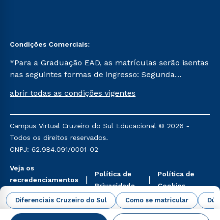
Condições Comerciais:
*Para a Graduação EAD, as matrículas serão isentas
nas seguintes formas de ingresso: Segunda
Graduação, Segunda Graduação 2.0 e Transferência.
abrir todas as condições vigentes
Já para as demais, a taxa de matrícula será de R$
49. *Para a Pós-graduação EAD, as ofertas
mencionadas são referentes aos cursos: Ensino
Campus Virtual Cruzeiro do Sul Educacional © 2026 -
Religioso, Geografia para a Docência e Metodologia
Todos os direitos reservados.
do Ensino de História: Questões Atuais.
CNPJ: 62.984.091/0001-02
Veja os
Política de
Política de
recredenciamentos
Privacidade
Cookies
aqui
Diferenciais Cruzeiro do Sul
Como se matricular
Dúv