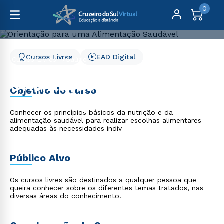
0
Cursos Livres
EAD Digital
Cursos Livres
Saúde
Orientação para uma Alimentação Saudável
Orientação para uma
Objetivo do curso
Alimentação Saudável
Conhecer os princípios básicos da nutrição e da
alimentação saudável para realizar escolhas alimentares
adequadas às necessidades indiv
Público Alvo
Os cursos livres são destinados a qualquer pessoa que
queira conhecer sobre os diferentes temas tratados, nas
diversas áreas do conhecimento.