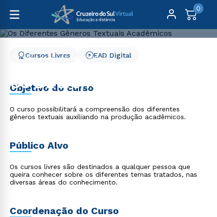
0
Cursos Livres
EAD Digital
Cursos Livres
Educação
Os Diferentes Gêneros Textuais Acadêmicos
Os Diferentes Gêneros
Objetivo do curso
Textuais Acadêmicos
O curso possibilitará a compreensão dos diferentes
gêneros textuais auxiliando na produção acadêmicos.
Público Alvo
Os cursos livres são destinados a qualquer pessoa que
queira conhecer sobre os diferentes temas tratados, nas
diversas áreas do conhecimento.
Coordenação do Curso