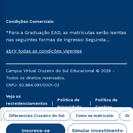
Condições Comerciais:
*Para a Graduação EAD, as matrículas serão isentas
nas seguintes formas de ingresso: Segunda
Graduação, Segunda Graduação 2.0 e Transferência.
abrir todas as condições vigentes
Já para as demais, a taxa de matrícula será de R$
49. *Para a Pós-graduação EAD, as ofertas
mencionadas são referentes aos cursos: Ensino
Campus Virtual Cruzeiro do Sul Educacional © 2026 -
Religioso, Geografia para a Docência e Metodologia
Todos os direitos reservados.
do Ensino de História: Questões Atuais.
CNPJ: 62.984.091/0001-02
Veja os
Política de
Política de
recredenciamentos
Privacidade
Cookies
aqui
Diferenciais Cruzeiro do Sul
Como se matricular
Dúv
Inscreva-se
Simular Investimento