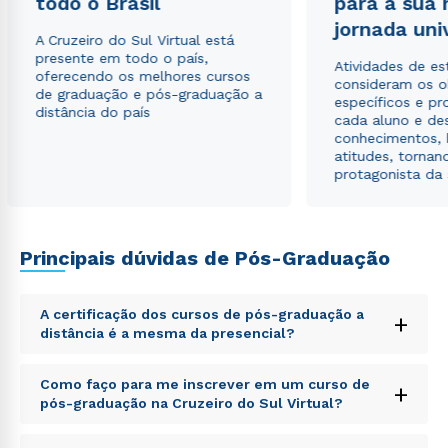
todo o Brasil
para a sua
jornada uni
A Cruzeiro do Sul Virtual está
presente em todo o país,
Atividades de e
oferecendo os melhores cursos
consideram os o
de graduação e pós-graduação a
específicos e pro
distância do país
cada aluno e de
conhecimentos, 
atitudes, tornan
protagonista da
Rápido e fácil
WhatsApp
ou
Principais dúvidas de Pós-Graduação
A certificação dos cursos de pós-graduação a
+
distância é a mesma da presencial?
Estou de acordo com a
Política de Privacidade.
e
Sed ut perspiciatis unde omnis iste natus error sit
Como faço para me inscrever em um curso de
+
autorizo que meus dados sejam utilizados para o
voluptatem accusantium doloremque laudantium,
pós-graduação na Cruzeiro do Sul Virtual?
envio de conteúdos da Cruzeiro do Sul.
totam rem aperiam, eaque ipsa quae ab illo inventore
veritatis et quasi architecto beatae vitae dicta sunt
Sed ut perspiciatis unde omnis iste natus error sit