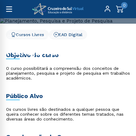
0
Cursos Livres
EAD Digital
Cursos Livres
Educação
Planejamento, Pesquisa e Projeto de Pesquisa
Planejamento, Pesquisa e
Objetivo do curso
Projeto de Pesquisa
O curso possibilitará a compreensão dos conceitos de
planejamento, pesquisa e projeto de pesquisa em trabalhos
acadêmicos.
Público Alvo
Os cursos livres são destinados a qualquer pessoa que
queira conhecer sobre os diferentes temas tratados, nas
diversas áreas do conhecimento.