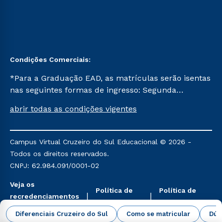
Condições Comerciais:
*Para a Graduação EAD, as matrículas serão isentas
nas seguintes formas de ingresso: Segunda
Graduação, Segunda Graduação 2.0 e Transferência.
abrir todas as condições vigentes
Já para as demais, a taxa de matrícula será de R$
49. *Para a Pós-graduação EAD, as ofertas
mencionadas são referentes aos cursos: Ensino
Campus Virtual Cruzeiro do Sul Educacional © 2026 -
Religioso, Geografia para a Docência e Metodologia
Todos os direitos reservados.
do Ensino de História: Questões Atuais.
CNPJ: 62.984.091/0001-02
Veja os
Política de
Política de
recredenciamentos
Privacidade
Cookies
aqui
Diferenciais Cruzeiro do Sul
Como se matricular
Dúv