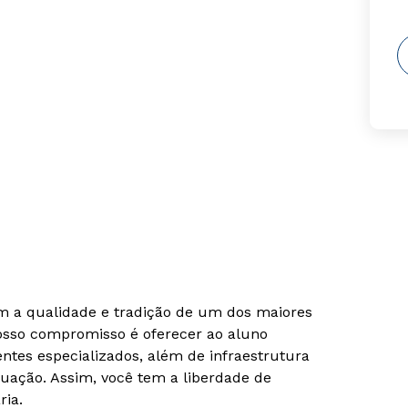
om a qualidade e tradição de um dos maiores
Nosso compromisso é oferecer ao aluno
tes especializados, além de infraestrutura
uação. Assim, você tem a liberdade de
ria.
Rápido e fácil
Rápido e fácil