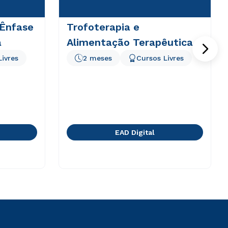
 Ênfase
Trofoterapia e
a
Alimentação Terapêutica
Livres
2 meses
Cursos Livres
EAD Digital