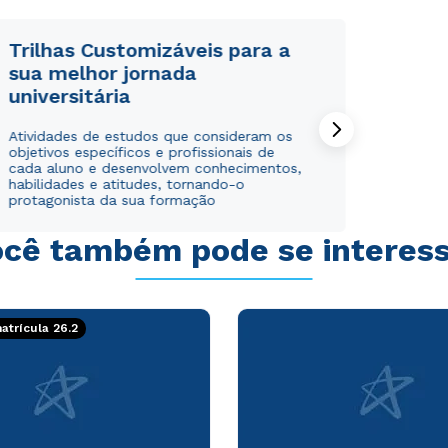
WhatsApp
WhatsApp
ou
ou
Trilhas Customizáveis para a
sua melhor jornada
universitária
Atividades de estudos que consideram os
objetivos específicos e profissionais de
cada aluno e desenvolvem conhecimentos,
habilidades e atitudes, tornando-o
Estou de acordo com a
Estou de acordo com a
Política de Privacidade.
Política de Privacidade.
e
e
protagonista da sua formação
autorizo que meus dados sejam utilizados para o
autorizo que meus dados sejam utilizados para o
envio de conteúdos da Cruzeiro do Sul.
envio de conteúdos da Cruzeiro do Sul.
cê também pode se interes
trícula 26.2