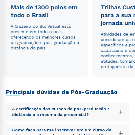
Mais de 1300 polos em
Trilhas Cus
todo o Brasil
para a sua
jornada uni
Rápido e fácil
A Cruzeiro do Sul Virtual está
WhatsApp
presente em todo o país,
Atividades de e
oferecendo os melhores cursos
ou
consideram os o
de graduação e pós-graduação a
específicos e pro
distância do país
cada aluno e de
conhecimentos, 
atitudes, tornan
protagonista da
Estou de acordo com a
Política de Privacidade.
e
Principais dúvidas de Pós-Graduação
autorizo que meus dados sejam utilizados para o
envio de conteúdos da Cruzeiro do Sul.
A certificação dos cursos de pós-graduação a
+
distância é a mesma da presencial?
Sed ut perspiciatis unde omnis iste natus error sit
Como faço para me inscrever em um curso de
+
voluptatem accusantium doloremque laudantium,