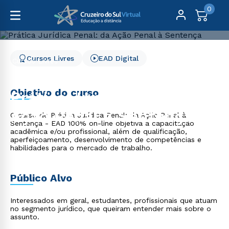
0
Cursos Livres
EAD Digital
Cursos Livres
Direito, Relações Internacionais e Ciência Política
Prática Jurídica Penal: da Ação Penal à Sentença
Objetivo do curso
Prática Jurídica Penal: da
Ação Penal à Sentença
O curso de Prática Jurídica Penal: da Ação Penal à
Sentença - EAD 100% on-line objetiva a capacitação
acadêmica e/ou profissional, além de qualificação,
aperfeiçoamento, desenvolvimento de competências e
habilidades para o mercado de trabalho.
Público Alvo
Interessados em geral, estudantes, profissionais que atuam
no segmento jurídico, que queiram entender mais sobre o
assunto.