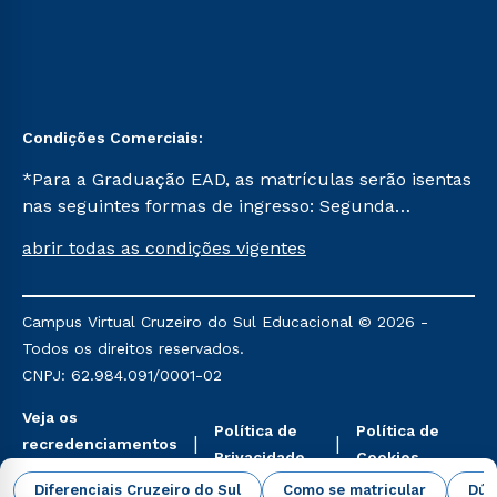
Condições Comerciais:
*Para a Graduação EAD, as matrículas serão isentas
nas seguintes formas de ingresso: Segunda
Graduação, Segunda Graduação 2.0 e Transferência.
abrir todas as condições vigentes
Já para as demais, a taxa de matrícula será de R$
49. *Para a Pós-graduação EAD, as ofertas
mencionadas são referentes aos cursos: Ensino
Campus Virtual Cruzeiro do Sul Educacional © 2026 -
Religioso, Geografia para a Docência e Metodologia
Todos os direitos reservados.
do Ensino de História: Questões Atuais.
CNPJ: 62.984.091/0001-02
Veja os
Política de
Política de
recredenciamentos
Privacidade
Cookies
aqui
Diferenciais Cruzeiro do Sul
Como se matricular
Dúv